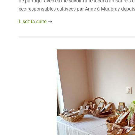
de partager avec eux le savoir-faire local d’artisan·e·s
éco-responsables cultivées par Anne à Maubray depuis
Lisez la suite