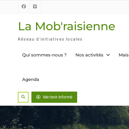
Skip
to
Facebook
Vimeo
content
La Mob'raisienne
Réseau d'initiatives locales
Qui sommes-nous ?
Nos activités
Mais
Agenda
Search
Me tenir informé