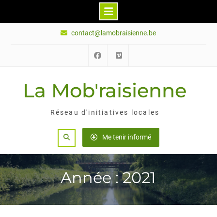
Skip
contact@lamobraisienne.be
to
content
Facebook
Vimeo
La Mob'raisienne
Réseau d'initiatives locales
Search
Me tenir informé
Année : 2021