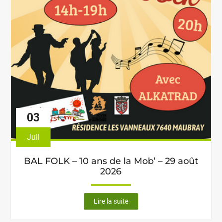
03
Juil
BAL FOLK – 10 ans de la Mob’ – 29 août
2026
"BAL
Lire la suite
FOLK