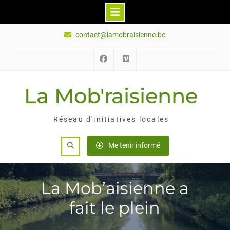
Skip
contact@lamobraisienne.be
to
content
Facebook
Vimeo
La Mob'raisienne
Réseau d'initiatives locales
Search
Me tenir informé
La Mob’aisienne a
fait le plein