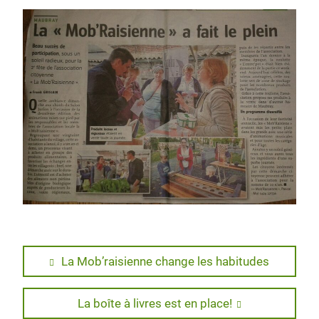
Navigation
Previous
La Mob’raisienne change les habitudes
post:
de
Next
La boîte à livres est en place!
l’article