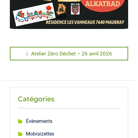
Navigation
Previous
Atelier Zéro Déchet – 26 avril 2026
post:
de
l’article
Catégories
Évènements
Mobraizettes