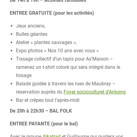
De 14h à 19h
–
Activités familiales
ENTREE GRATUITE
(pour les activités)
Jeux anciens,
Bulles géantes
Atelier « plantes sauvages »,
Expo photos « Nos 10 ans avec vous »
Tissage collectif d’un tapis pour As’Maison –
ramenez un t-shirt coloré qui sera intégré dans le
tissage
Balade guidée à travers les rues de Maubray –
réservation auprès du
Foyer socioculturel d’Antoing
Bar et crêpes tout l’après-midi
De 20h à 22h30
– BAL FOLK
ENTREE PAYANTE (pour le bal)
Avec le groupe
Alkatrad
et Guillaume qui guidera vos