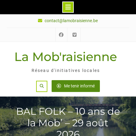
Skip
contact@lamobraisienne.be
to
content
Facebook
Vimeo
La Mob'raisienne
Réseau d'initiatives locales
Search
Me tenir informé
BAL FOLK – 10 ans de
la Mob’ – 29 août
2026