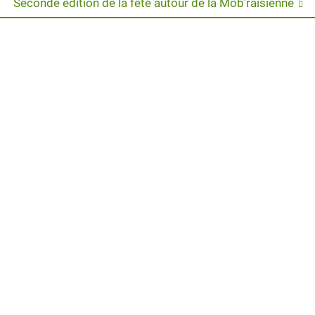
Next
Seconde édition de la fête autour de la Mob’raisienne
post: