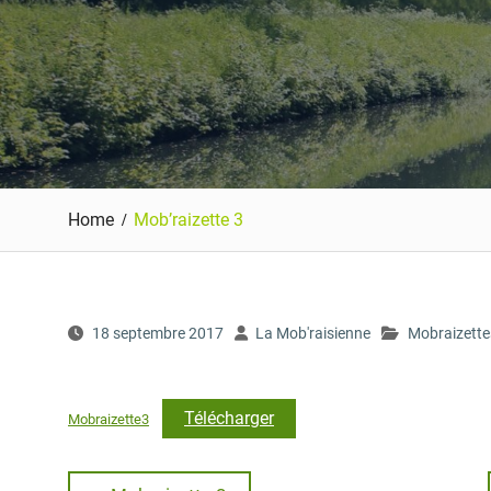
Home
Mob’raizette 3
18 septembre 2017
La Mob'raisienne
Mobraizette
Télécharger
Mobraizette3