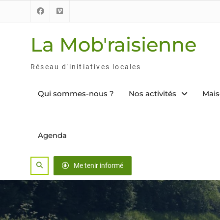
Skip
to
Facebook
Vimeo
content
La Mob'raisienne
Réseau d'initiatives locales
Qui sommes-nous ?
Nos activités
Mais
Agenda
Search
Me tenir informé