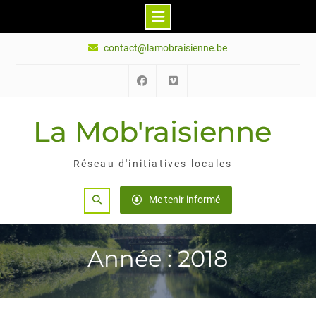
Skip
contact@lamobraisienne.be
to
content
Facebook
Vimeo
La Mob'raisienne
Réseau d'initiatives locales
Search
Me tenir informé
Année : 2018