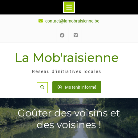
Skip
contact@lamobraisienne.be
to
content
Facebook
Vimeo
La Mob'raisienne
Réseau d'initiatives locales
Search
Me tenir informé
Goûter des voisins et
des voisines !