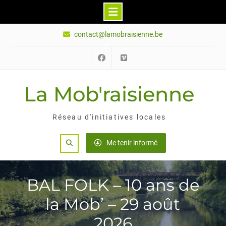
Skip
contact@lamobraisienne.be
to
content
Facebook
Vimeo
La Mob'raisienne
Réseau d'initiatives locales
Search
Me tenir informé
BAL FOLK – 10 ans de
la Mob’ – 29 août
2026