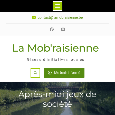
Skip
contact@lamobraisienne.be
to
content
Facebook
Vimeo
La Mob'raisienne
Réseau d'initiatives locales
Search
Me tenir informé
Après-midi jeux de
société